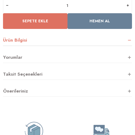
SEPETE EKLE
HEMEN AL
rnoz
üsü
y
Ürün Bilgisi
Yorumlar
Taksit Seçenekleri
Önerileriniz