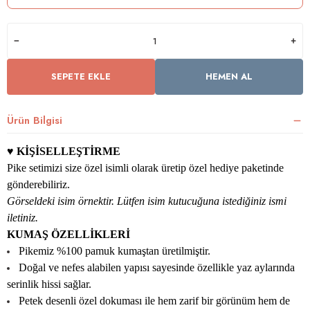
rnoz
SEPETE EKLE
HEMEN AL
üsü
y
Ürün Bilgisi
♥ KİŞİSELLEŞTİRME
Pike setimizi size özel isimli olarak üretip özel hediye paketinde
gönderebiliriz.
Görseldeki isim örnektir. Lütfen isim kutucuğuna istediğiniz ismi
iletiniz.
KUMAŞ ÖZELLİKLERİ
Pikemiz %100 pamuk kumaştan üretilmiştir.
Doğal ve nefes alabilen yapısı sayesinde özellikle yaz aylarında
serinlik hissi sağlar.
Petek desenli özel dokuması ile hem zarif bir görünüm hem de