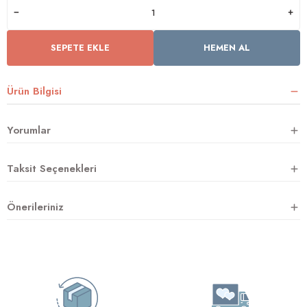
SEPETE EKLE
HEMEN AL
rnoz
üsü
y
Ürün Bilgisi
Yorumlar
Taksit Seçenekleri
Önerileriniz