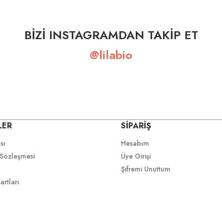
BİZİ INSTAGRAMDAN TAKİP ET
@lilabio
LER
SİPARİŞ
ası
Hesabım
 Sözleşmesi
Üye Girişi
Şifremi Unuttum
artları