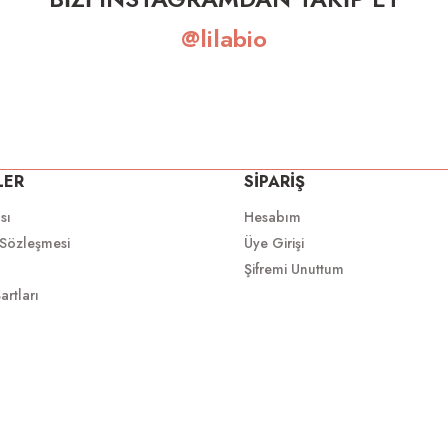
@lilabio
LER
SİPARİŞ
ası
Hesabım
 Sözleşmesi
Üye Girişi
Şifremi Unuttum
artları