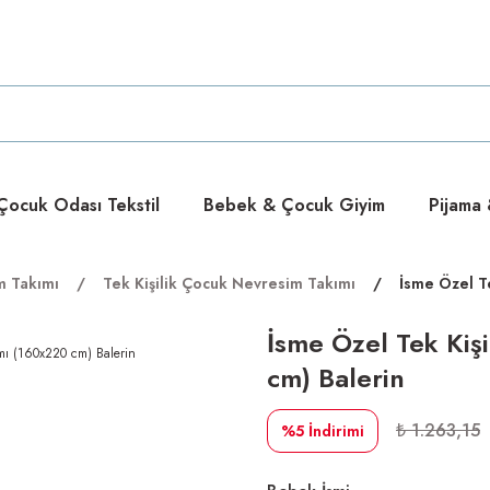
ücretsiz
ücretsiz
ocuk Odası Tekstil
Bebek & Çocuk Giyim
Pijama
m Takımı
Tek Kişilik Çocuk Nevresim Takımı
İsme Özel T
İsme Özel Tek Kiş
cm) Balerin
₺ 1.263,15
%5
İndirimi