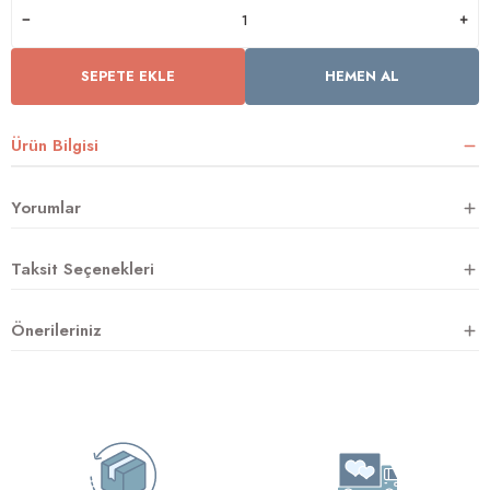
SEPETE EKLE
HEMEN AL
rnoz
üsü
y
Ürün Bilgisi
Yorumlar
Taksit Seçenekleri
Önerileriniz