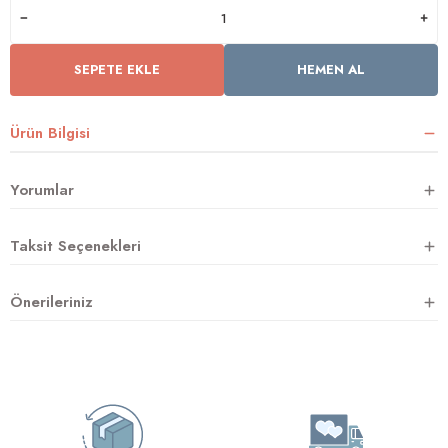
SEPETE EKLE
HEMEN AL
rnoz
üsü
y
Ürün Bilgisi
Yorumlar
Taksit Seçenekleri
Önerileriniz