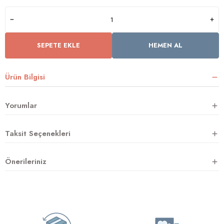
rnoz
SEPETE EKLE
HEMEN AL
üsü
y
Ürün Bilgisi
Yorumlar
Taksit Seçenekleri
Önerileriniz