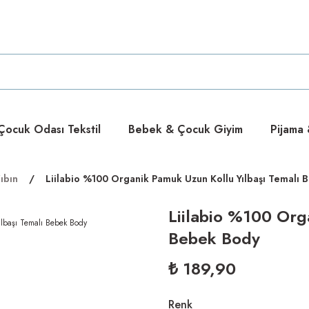
ücretsiz
ücretsiz
ocuk Odası Tekstil
Bebek & Çocuk Giyim
Pijama
ıbın
Liilabio %100 Organik Pamuk Uzun Kollu Yılbaşı Temalı
Liilabio %100 Org
Bebek Body
₺ 189,90
Renk