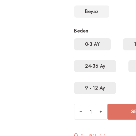
Beyaz
Beden
0-3 AY
24-36 Ay
9 - 12 Ay
S