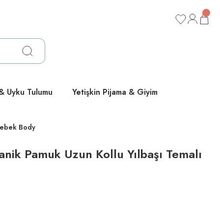
ücretsiz
ücretsiz
ücretsiz
 & Uyku Tulumu
Yetişkin Pijama & Giyim
 Bebek Body
anik Pamuk Uzun Kollu Yılbaşı Temalı