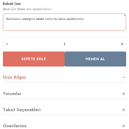
Bebek İsmi
*
rnoz
üsü
y
SEPETE EKLE
HEMEN AL
Ürün Bilgisi
Yorumlar
Taksit Seçenekleri
Önerileriniz