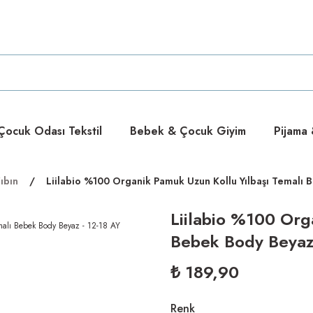
ücretsiz
ücretsiz
ocuk Odası Tekstil
Bebek & Çocuk Giyim
Pijama
ıbın
Liilabio %100 Organik Pamuk Uzun Kollu Yılbaşı Temalı 
Liilabio %100 Org
Bebek Body Beyaz 
₺ 189,90
Renk