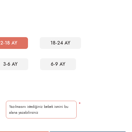
12-18 AY
18-24 AY
3-6 AY
6-9 AY
*