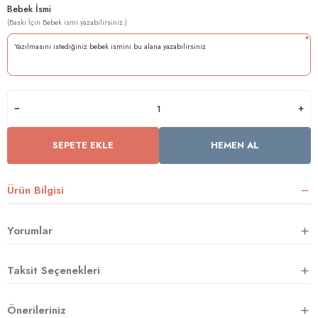
Bebek İsmi
*
rnoz
üsü
y
SEPETE EKLE
HEMEN AL
Ürün Bilgisi
Yorumlar
Taksit Seçenekleri
Önerileriniz