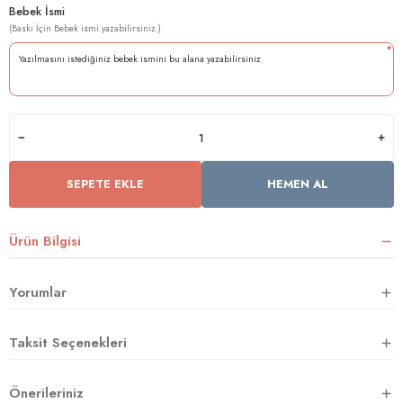
Bebek İsmi
*
rnoz
üsü
y
SEPETE EKLE
HEMEN AL
Ürün Bilgisi
Yorumlar
Taksit Seçenekleri
Önerileriniz