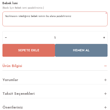
Bebek İsmi
*
rnoz
üsü
y
SEPETE EKLE
HEMEN AL
Ürün Bilgisi
Yorumlar
Taksit Seçenekleri
Önerileriniz