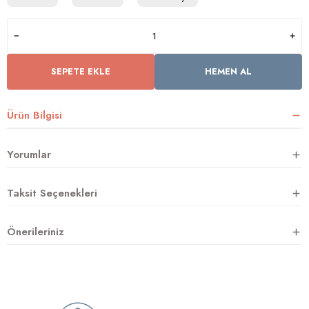
rnoz
SEPETE EKLE
HEMEN AL
üsü
y
Ürün Bilgisi
Yorumlar
Taksit Seçenekleri
Önerileriniz