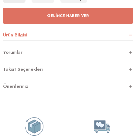
GELINCE HABER VER
rnoz
Ürün Bilgisi
üsü
y
Yorumlar
Taksit Seçenekleri
Önerileriniz